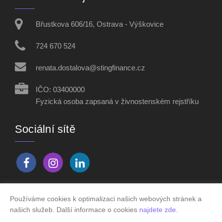
Břustkova 606/16, Ostrava - Výškovice
724 670 524
renata.dostalova@stingfinance.cz
IČO: 03400000
Fyzická osoba zapsaná v živnostenském rejstříku
Sociální sítě
Používáme cookies k optimalizaci našich webových stránek a
Vytvořeno v systému
CHYTRÝ WEB MAKLÉŘE
našich služeb. Další informace o cookies
najdete zde
.