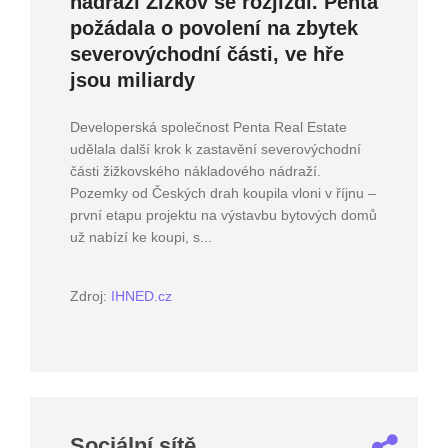
nádraží Žižkov se rozjíždí. Penta
požádala o povolení na zbytek
severovýchodní části, ve hře
jsou miliardy
Developerská společnost Penta Real Estate
udělala další krok k zastavění severovýchodní
části žižkovského nákladového nádraží.
Pozemky od Českých drah koupila vloni v říjnu –
první etapu projektu na výstavbu bytových domů
už nabízí ke koupi, s...
Zdroj:
IHNED.cz
Sociální sítě