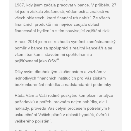
1987, kdy jsem začala pracovat v bance. V průběhu 27
let jsem získala zkušenosti, vědomosti a znalosti ve
všech oblastech, které finanční trh nabízí. Ze všech
finančních produktů mě nejvíce zaujala oblast
financování bydlení a s tím související zajištění rizik.
V roce 2014 jsem se rozhodla vyměnit zaměstnanecký
poměr v bance za spolupráci s realitní kanceláří a se
všemi bankami, stavebními spořitelnami a
pojišťovnami jako OSVČ.
Díky svým dlouholetým zkušenostem a vazbám v
jednotlivých finančních institucích pro Vás získám
bezkonkurenční nabídku a nadstandardní podmínky.
Ráda Vám a Vaší rodině poskytnu komplexní analýzu
požadavků a potřeb, srovnám nejen nabídky, ale i
náklady, provedu Vás celým procesem potřebným k
uskutečnění Vašich plánů v oblasti hypoték, úvěrů i
veškerého pojištění.