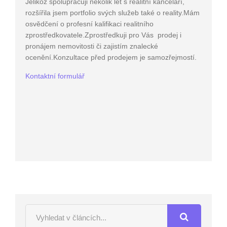
Jelikož spolupracuji několik let s realitní kanceláří,
rozšířila jsem portfolio svých služeb také o reality.Mám
osvědčení o profesní kalifikaci realitního
zprostředkovatele.Zprostředkuji pro Vás prodej i
pronájem nemovitosti či zajistím znalecké
ocenění.Konzultace před prodejem je samozřejmostí.
Kontaktní formulář