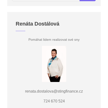
Renáta Dostálová
Pomáhat lidem realizovat své sny
renata.dostalova@stingfinance.cz
724 670 524