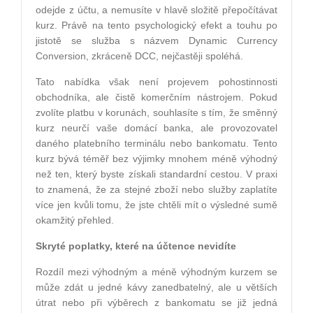
odejde z účtu, a nemusíte v hlavě složitě přepočítávat
kurz. Právě na tento psychologický efekt a touhu po
jistotě se služba s názvem Dynamic Currency
Conversion, zkráceně DCC, nejčastěji spoléhá.
Tato nabídka však není projevem pohostinnosti
obchodníka, ale čistě komerčním nástrojem. Pokud
zvolíte platbu v korunách, souhlasíte s tím, že směnný
kurz neurčí vaše domácí banka, ale provozovatel
daného platebního terminálu nebo bankomatu. Tento
kurz bývá téměř bez výjimky mnohem méně výhodný
než ten, který byste získali standardní cestou. V praxi
to znamená, že za stejné zboží nebo služby zaplatíte
více jen kvůli tomu, že jste chtěli mít o výsledné sumě
okamžitý přehled.
Skryté poplatky, které na účtence nevidíte
Rozdíl mezi výhodným a méně výhodným kurzem se
může zdát u jedné kávy zanedbatelný, ale u větších
útrat nebo při výběrech z bankomatu se již jedná