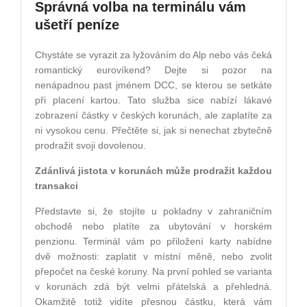
Správná volba na terminálu vám
ušetří peníze
Chystáte se vyrazit za lyžováním do Alp nebo vás čeká
romantický eurovíkend? Dejte si pozor na
nenápadnou past jménem DCC, se kterou se setkáte
při placení kartou. Tato služba sice nabízí lákavé
zobrazení částky v českých korunách, ale zaplatíte za
ni vysokou cenu. Přečtěte si, jak si nenechat zbytečně
prodražit svoji dovolenou.
Zdánlivá jistota v korunách může prodražit každou
transakci
Představte si, že stojíte u pokladny v zahraničním
obchodě nebo platíte za ubytování v horském
penzionu. Terminál vám po přiložení karty nabídne
dvě možnosti: zaplatit v místní měně, nebo zvolit
přepočet na české koruny. Na první pohled se varianta
v korunách zdá být velmi přátelská a přehledná.
Okamžitě totiž vidíte přesnou částku, která vám