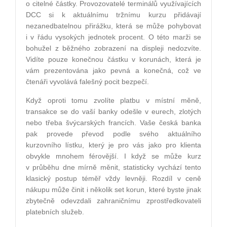
o citelné částky. Provozovatelé terminálů využívajících
DCC si k aktuálnímu tržnímu kurzu přidávají
nezanedbatelnou přirážku, která se může pohybovat
i v řádu vysokých jednotek procent. O této marži se
bohužel z běžného zobrazení na displeji nedozvíte.
Vidíte pouze konečnou částku v korunách, která je
vám prezentována jako pevná a konečná, což ve
čtenáři vyvolává falešný pocit bezpečí.
Když oproti tomu zvolíte platbu v místní měně,
transakce se do vaší banky odešle v eurech, zlotých
nebo třeba švýcarských francích. Vaše česká banka
pak provede převod podle svého aktuálního
kurzovního lístku, který je pro vás jako pro klienta
obvykle mnohem férovější. I když se může kurz
v průběhu dne mírně měnit, statisticky vychází tento
klasický postup téměř vždy levněji. Rozdíl v ceně
nákupu může činit i několik set korun, které byste jinak
zbytečně odevzdali zahraničnímu zprostředkovateli
platebních služeb.