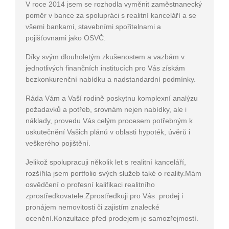
V roce 2014 jsem se rozhodla vyměnit zaměstnanecký
poměr v bance za spolupráci s realitní kanceláří a se
všemi bankami, stavebními spořitelnami a
pojišťovnami jako OSVČ.
Díky svým dlouholetým zkušenostem a vazbám v
jednotlivých finančních institucích pro Vás získám
bezkonkurenční nabídku a nadstandardní podmínky.
Ráda Vám a Vaší rodině poskytnu komplexní analýzu
požadavků a potřeb, srovnám nejen nabídky, ale i
náklady, provedu Vás celým procesem potřebným k
uskutečnění Vašich plánů v oblasti hypoték, úvěrů i
veškerého pojištění.
Jelikož spolupracuji několik let s realitní kanceláří,
rozšířila jsem portfolio svých služeb také o reality.Mám
osvědčení o profesní kalifikaci realitního
zprostředkovatele.Zprostředkuji pro Vás prodej i
pronájem nemovitosti či zajistím znalecké
ocenění.Konzultace před prodejem je samozřejmostí.