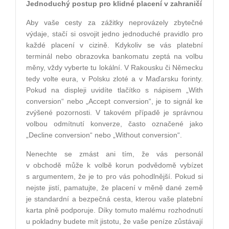
Jednoduchý postup pro klidné placení v zahraničí
Aby vaše cesty za zážitky neprovázely zbytečné
výdaje, stačí si osvojit jedno jednoduché pravidlo pro
každé placení v cizině. Kdykoliv se vás platební
terminál nebo obrazovka bankomatu zeptá na volbu
měny, vždy vyberte tu lokální. V Rakousku či Německu
tedy volte eura, v Polsku zloté a v Maďarsku forinty.
Pokud na displeji uvidíte tlačítko s nápisem „With
conversion“ nebo „Accept conversion“, je to signál ke
zvýšené pozornosti. V takovém případě je správnou
volbou odmítnutí konverze, často označené jako
„Decline conversion“ nebo „Without conversion“.
Nenechte se zmást ani tím, že vás personál
v obchodě může k volbě korun podvědomě vybízet
s argumentem, že je to pro vás pohodlnější. Pokud si
nejste jistí, pamatujte, že placení v měně dané země
je standardní a bezpečná cesta, kterou vaše platební
karta plně podporuje. Díky tomuto malému rozhodnutí
u pokladny budete mít jistotu, že vaše peníze zůstávají