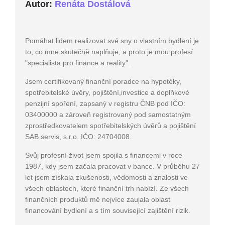
Autor:
Renáta Dostálová
Pomáhat lidem realizovat své sny o vlastním bydlení je
to, co mne skutečně naplňuje, a proto je mou profesí
"specialista pro finance a reality".
Jsem certifikovaný finanční poradce na hypotéky,
spotřebitelské úvěry, pojištění,investice a doplňkové
penzijní spoření, zapsaný v registru ČNB pod IČO:
03400000 a zároveň registrovaný pod samostatným
zprostředkovatelem spotřebitelských úvěrů a pojištění
SAB servis, s.r.o. IČO: 24704008.
Svůj profesní život jsem spojila s financemi v roce
1987, kdy jsem začala pracovat v bance. V průběhu 27
let jsem získala zkušenosti, vědomosti a znalosti ve
všech oblastech, které finanční trh nabízí. Ze všech
finančních produktů mě nejvíce zaujala oblast
financování bydlení a s tím související zajištění rizik.