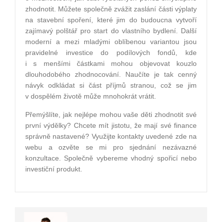
zhodnotit. Můžete společně zvážit zaslání části výplaty
na stavební spoření, které jim do budoucna vytvoří
zajímavý polštář pro start do vlastního bydlení. Další
moderní a mezi mladými oblíbenou variantou jsou
pravidelné investice do podílových fondů, kde
i s menšími částkami mohou objevovat kouzlo
dlouhodobého zhodnocování. Naučíte je tak cenný
návyk odkládat si část příjmů stranou, což se jim
v dospělém životě může mnohokrát vrátit.
Přemýšlíte, jak nejlépe mohou vaše děti zhodnotit své
první výdělky? Chcete mít jistotu, že mají své finance
správně nastavené? Využijte kontakty uvedené zde na
webu a ozvěte se mi pro sjednání nezávazné
konzultace. Společně vybereme vhodný spořicí nebo
investiční produkt.