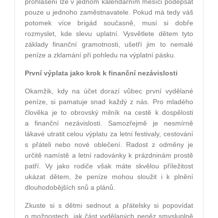
prohlášení lze v jednom kalendářním měsíci podepsat
pouze u jednoho zaměstnavatele. Pokud má tedy váš
potomek více brigád současně, musí si dobře
rozmyslet, kde slevu uplatní. Vysvětlete dětem tyto
základy finanční gramotnosti, ušetří jim to nemalé
peníze a zklamání při pohledu na výplatní pásku.
První výplata jako krok k finanční nezávislosti
Okamžik, kdy na účet dorazí vůbec první vydělané
peníze, si pamatuje snad každý z nás. Pro mladého
člověka je to obrovský milník na cestě k dospělosti
a finanční nezávislosti. Samozřejmě je nesmírně
lákavé utratit celou výplatu za letní festivaly, cestování
s přáteli nebo nové oblečení. Radost z odměny je
určitě namístě a letní radovánky k prázdninám prostě
patří. Vy jako rodiče však máte skvělou příležitost
ukázat dětem, že peníze mohou sloužit i k plnění
dlouhodobějších snů a plánů.
Zkuste si s dětmi sednout a přátelsky si popovídat
o možnostech, jak část vydělaných peněz smysluplně