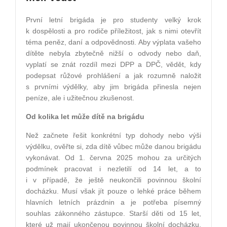
První letní brigáda je pro studenty velký krok
k dospělosti a pro rodiče příležitost, jak s nimi otevřít
téma peněz, daní a odpovědnosti. Aby výplata vašeho
dítěte nebyla zbytečně nižší o odvody nebo daň,
vyplatí se znát rozdíl mezi DPP a DPČ, vědět, kdy
podepsat růžové prohlášení a jak rozumně naložit
s prvními výdělky, aby jim brigáda přinesla nejen
peníze, ale i užitečnou zkušenost.
Od kolika let může dítě na brigádu
Než začnete řešit konkrétní typ dohody nebo výši
výdělku, ověřte si, zda dítě vůbec může danou brigádu
vykonávat. Od 1. června 2025 mohou za určitých
podmínek pracovat i nezletilí od 14 let, a to
i v případě, že ještě neukončili povinnou školní
docházku. Musí však jít pouze o lehké práce během
hlavních letních prázdnin a je potřeba písemný
souhlas zákonného zástupce. Starší děti od 15 let,
které už mají ukončenou povinnou školní docházku,