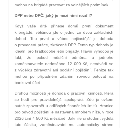
mohou na brigádě pracovat za volnějších podmínek.
DPP nebo DPČ: jaký je mezi nimi rozdíl?
Když vaše dítě přinese domů první dokument
k brigádě, většinou jde o jednu ze dvou základních
dohod. Tou první a vůbec nejčastější je dohoda
o provedení práce, zkráceně DPP. Tento typ dohody je
ideální pro krátkodobé letní brigády. Hlavní výhodou je
fakt, že pokud měsíční odměna u jednoho
zaměstnavatele nedosáhne 12 000 Kč, neodvádí se
z výdělku zdravotní ani sociální pojištění. Peníze tak
mohou po případném zdanění rovnou putovat na
bankovní účet.
Druhou možností je dohoda o pracovní činnosti, která
se hodí pro pravidelnější spolupráci. Zde je ovšem
nutné zpozornět u odlišných finančních limitů. Hranice
pro odvod pojištění je nastavena mnohem níže, v roce
2026 činí 4 500 Kč měsíčně. Jakmile si student vydělá
tuto částku, zaměstnavatel mu automaticky strhne