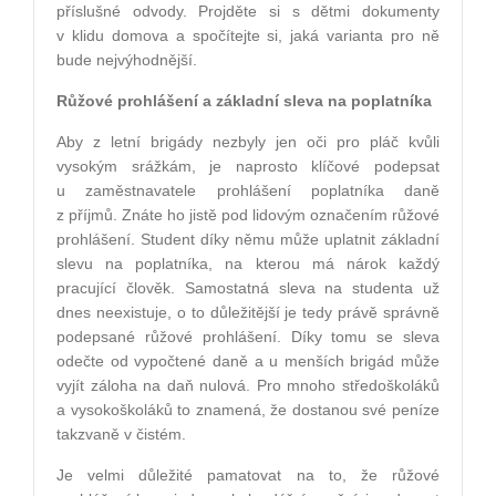
příslušné odvody. Projděte si s dětmi dokumenty
v klidu domova a spočítejte si, jaká varianta pro ně
bude nejvýhodnější.
Růžové prohlášení a základní sleva na poplatníka
Aby z letní brigády nezbyly jen oči pro pláč kvůli
vysokým srážkám, je naprosto klíčové podepsat
u zaměstnavatele prohlášení poplatníka daně
z příjmů. Znáte ho jistě pod lidovým označením růžové
prohlášení. Student díky němu může uplatnit základní
slevu na poplatníka, na kterou má nárok každý
pracující člověk. Samostatná sleva na studenta už
dnes neexistuje, o to důležitější je tedy právě správně
podepsané růžové prohlášení. Díky tomu se sleva
odečte od vypočtené daně a u menších brigád může
vyjít záloha na daň nulová. Pro mnoho středoškoláků
a vysokoškoláků to znamená, že dostanou své peníze
takzvaně v čistém.
Je velmi důležité pamatovat na to, že růžové