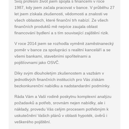
Svůj profesní život jsem spojila s financemi v roce
1987, kdy jsem začala pracovat v bance. V průběhu 27
let jsem získala zkušenosti, vědomosti a znalosti ve
všech oblastech, které finanční trh nabízí. Ze všech
finančních produktů mě nejvíce zaujala oblast
financování bydlení a s tím související zajištění rizik.
V roce 2014 jsem se rozhodla vyměnit zaměstnanecký
poměr v bance za spolupráci s realitní kanceláří a se
všemi bankami, stavebními spořitelnami a
pojišťovnami jako OSVČ.
Díky svým dlouholetým zkušenostem a vazbám v
jednotlivých finančních institucích pro Vás získám
bezkonkurenční nabídku a nadstandardní podmínky.
Ráda Vám a Vaší rodině poskytnu komplexní analýzu
požadavků a potřeb, srovnám nejen nabídky, ale i
náklady, provedu Vás celým procesem potřebným k
uskutečnění Vašich plánů v oblasti hypoték, úvěrů i
veškerého pojištění.