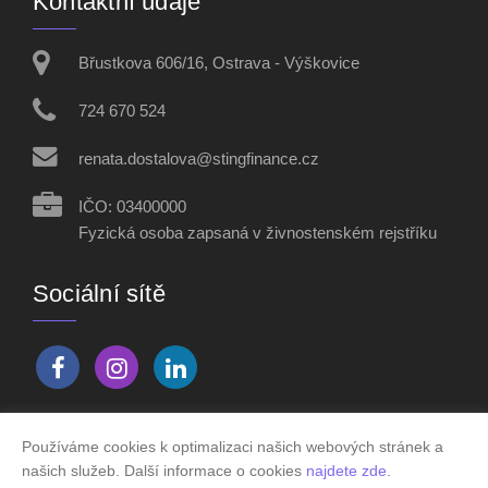
Kontaktní údaje
Břustkova 606/16, Ostrava - Výškovice
724 670 524
renata.dostalova@stingfinance.cz
IČO: 03400000
Fyzická osoba zapsaná v živnostenském rejstříku
Sociální sítě
Používáme cookies k optimalizaci našich webových stránek a
Vytvořeno v systému
CHYTRÝ WEB MAKLÉŘE
našich služeb. Další informace o cookies
najdete zde
.