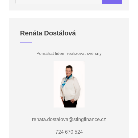
Renáta Dostálová
Pomáhat lidem realizovat své sny
renata.dostalova@stingfinance.cz
724 670 524